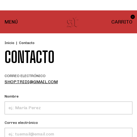
¡ENVÍO GRATIS! En compras desde $999
0
MENÚ
CARRITO
Inicio
|
Contacto
CONTACTO
CORREO ELECTRÓNICO
SHOP.TRIDI@GMAIL.COM
Nombre
Correo electrónico