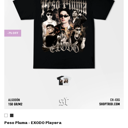
-
7
%
OFF
Peso Pluma - EXODO Playera