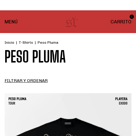
¡ENVÍO GRATIS! En compras desde $999
0
MENÚ
CARRITO
Inicio
|
T-Shirts
|
Peso Pluma
PESO PLUMA
FILTRAR Y ORDENAR