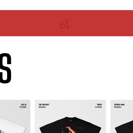
¡ENVÍO GRATIS! En compras desde $999
S