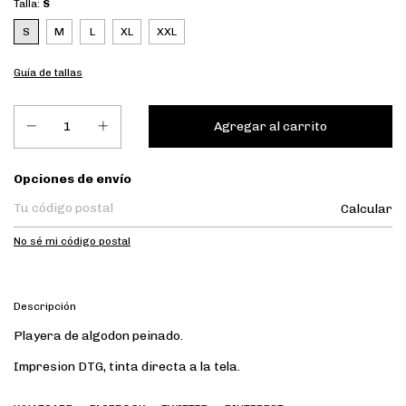
Talla:
S
S
M
L
XL
XXL
Guía de tallas
Entregas para el CP:
Opciones de envío
Calcular
No sé mi código postal
Descripción
Playera de algodon peinado.
Impresion DTG, tinta directa a la tela.