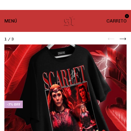
¡ENVÍO GRATIS! En compras desde $999
0
MENÚ
CARRITO
1
/
3
-
7
%
OFF