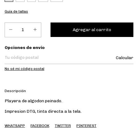
Guía de tallas
Entregas para el CP:
Opciones de envío
Calcular
No sé mi código postal
Descripción
Playera de algodon peinado.
Impresion DTG, tinta directa a la tela.
WHATSAPP
FACEBOOK
TWITTER
PINTEREST