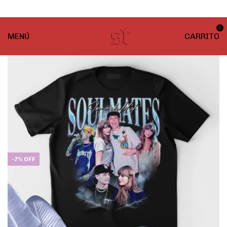
¡ENVÍO GRATIS! En compras desde $999
0
MENÚ
CARRITO
-
7
%
OFF