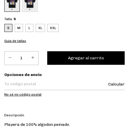
Talla:
S
S
M
L
XL
XXL
Guía de tallas
Entregas para el CP:
Opciones de envío
Calcular
No sé mi código postal
Descripción
Playera de 100% algodon peinado.