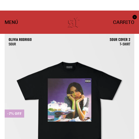
¡ENVÍO GRATIS! En compras desde $999
0
MENÚ
CARRITO
-
7
%
OFF