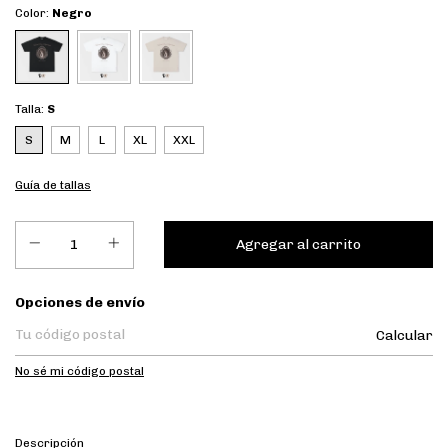
Color:
Negro
Talla:
S
S
M
L
XL
XXL
Guía de tallas
Entregas para el CP:
Opciones de envío
Calcular
No sé mi código postal
Descripción