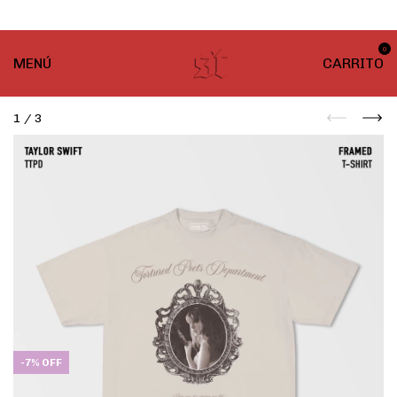
¡ENVÍO GRATIS! En compras desde $999
0
MENÚ
CARRITO
1
/
3
-
7
%
OFF