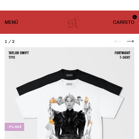
¡ENVÍO GRATIS! En compras desde $999
0
MENÚ
CARRITO
1
/
2
-
7
%
OFF