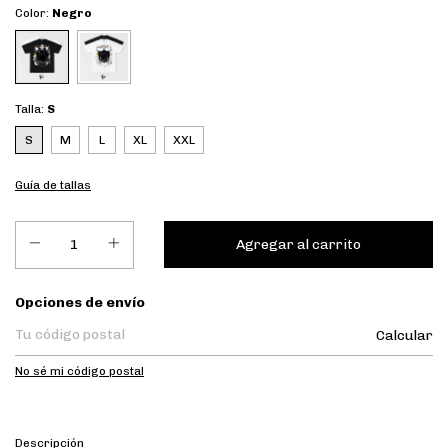
Color:
Negro
Talla:
S
S
M
L
XL
XXL
Guía de tallas
Entregas para el CP:
Opciones de envío
Calcular
No sé mi código postal
Descripción